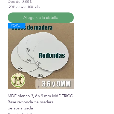
Preu d'oferta
Des de
0,88 €
-20% desde 100 uds
Afegeix a la cistella
POPULAR
MDF blanco 3, 6 y 9 mm MADERICO
Base redonda de madera
personalizada