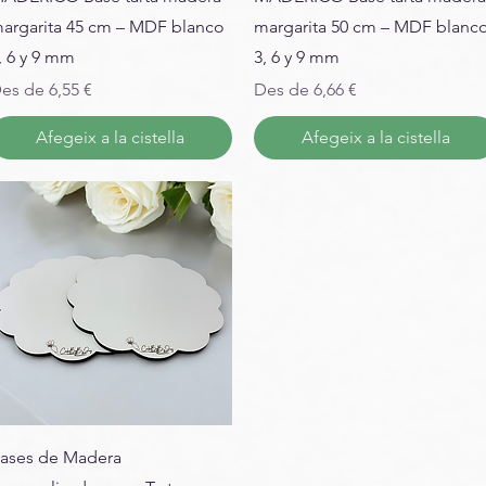
argarita 45 cm – MDF blanco
margarita 50 cm – MDF blanc
, 6 y 9 mm
3, 6 y 9 mm
reu d'oferta
Preu d'oferta
es de
6,55 €
Des de
6,66 €
Afegeix a la cistella
Afegeix a la cistella
ases de Madera