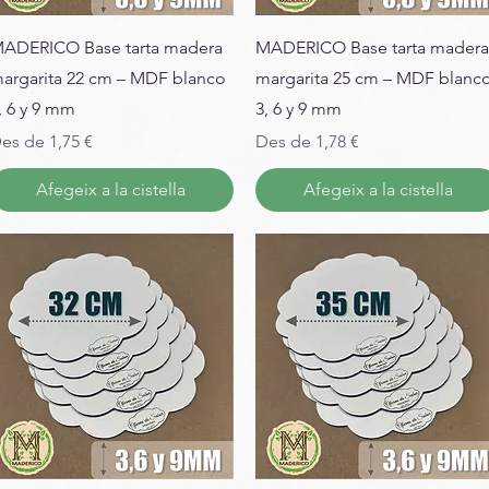
ADERICO Base tarta madera
MADERICO Base tarta madera
argarita 22 cm – MDF blanco
margarita 25 cm – MDF blanc
, 6 y 9 mm
3, 6 y 9 mm
reu d'oferta
Preu d'oferta
es de
1,75 €
Des de
1,78 €
Afegeix a la cistella
Afegeix a la cistella