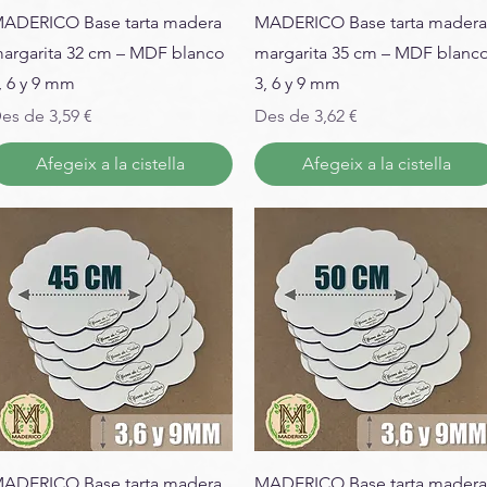
ADERICO Base tarta madera
MADERICO Base tarta madera
argarita 32 cm – MDF blanco
margarita 35 cm – MDF blanc
, 6 y 9 mm
3, 6 y 9 mm
reu d'oferta
Preu d'oferta
es de
3,59 €
Des de
3,62 €
Afegeix a la cistella
Afegeix a la cistella
ADERICO Base tarta madera
MADERICO Base tarta madera