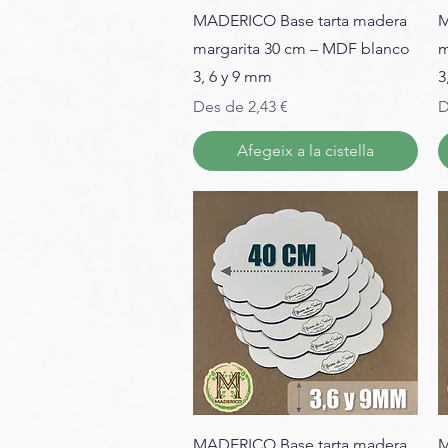
MADERICO Base tarta madera
M
margarita 30 cm – MDF blanco
m
3, 6 y 9 mm
3
Preu d'oferta
P
Des de
2,43 €
D
Afegeix a la cistella
MADERICO Base tarta madera
M