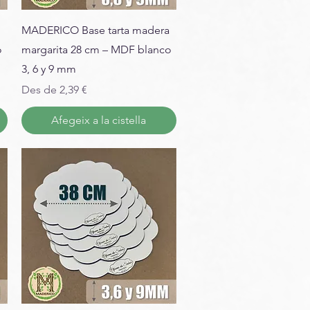
MADERICO Base tarta madera
o
margarita 28 cm – MDF blanco
3, 6 y 9 mm
Preu d'oferta
Des de
2,39 €
Afegeix a la cistella