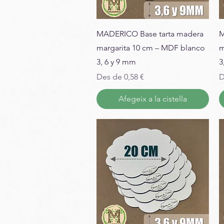
MADERICO Base tarta madera
M
margarita 10 cm – MDF blanco
m
3, 6 y 9 mm
3
Preu d'oferta
P
Des de
0,58 €
D
Afegeix a la cistella