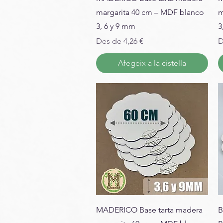
margarita 40 cm – MDF blanco
m
3, 6 y 9 mm
3
Preu d'oferta
P
Des de
4,26 €
D
Afegeix a la cistella
MADERICO Base tarta madera
B