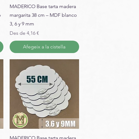
MADERICO Base tarta madera
o
margarita 38 cm – MDF blanco
3, 6 y 9 mm
Preu d'oferta
Des de
4,16 €
Afegeix a la cistella
MADERICO Base tarta madera