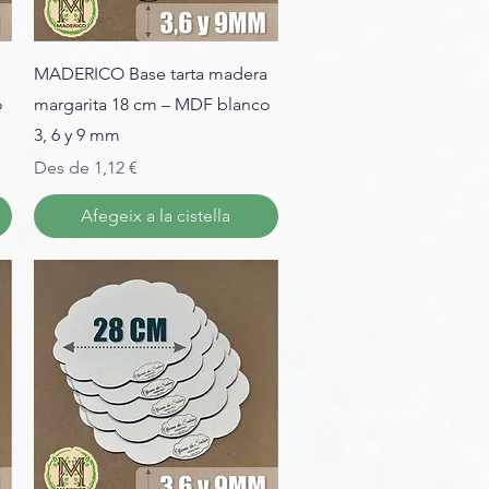
MADERICO Base tarta madera
o
margarita 18 cm – MDF blanco
3, 6 y 9 mm
Preu d'oferta
Des de
1,12 €
Afegeix a la cistella