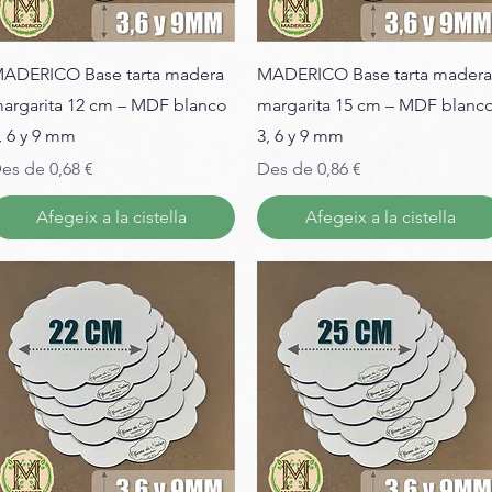
ADERICO Base tarta madera
MADERICO Base tarta madera
argarita 12 cm – MDF blanco
margarita 15 cm – MDF blanc
, 6 y 9 mm
3, 6 y 9 mm
reu d'oferta
Preu d'oferta
es de
0,68 €
Des de
0,86 €
Afegeix a la cistella
Afegeix a la cistella