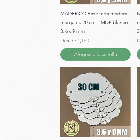
MADERICO Base tarta madera
M
margarita 20 cm – MDF blanco
m
3, 6 y 9 mm
3
Preu d'oferta
P
Des de
1,16 €
D
Afegeix a la cistella