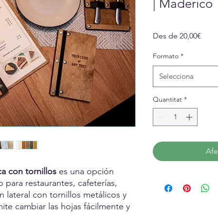
| Maderico
Preu
Des de
20,00€
d'ofe
Formato
*
Selecciona
Quantitat
*
Afe
a con tornillos
es una opción
 para restaurantes, cafeterías,
 lateral con tornillos metálicos y
mite cambiar las hojas fácilmente y