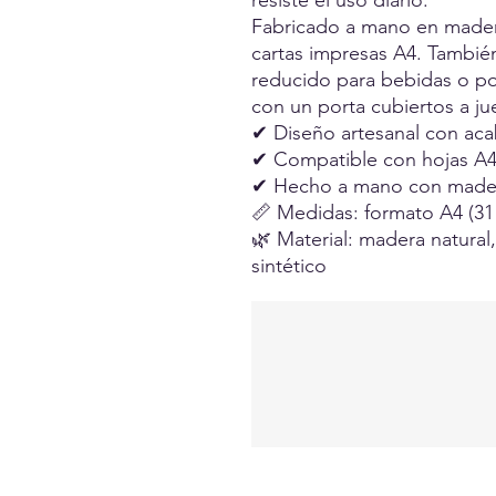
resiste el uso diario.
Fabricado a mano en madera
cartas impresas A4. Tambié
reducido para bebidas o p
con un porta cubiertos a ju
✔ Diseño artesanal con aca
✔ Compatible con hojas A4
✔ Hecho a mano con madera
📏 Medidas: formato A4 (31 
🌿 Material: madera natural,
sintético