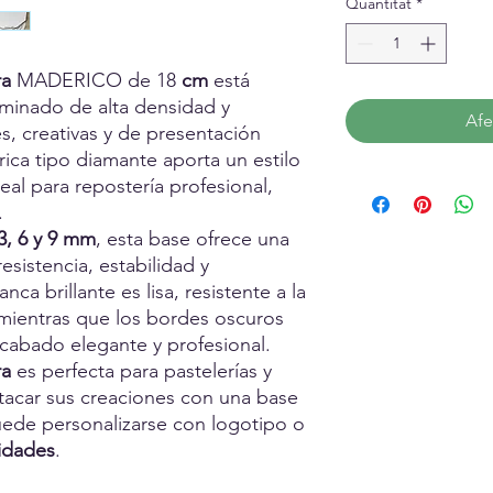
Quantitat
*
ra
MADERICO de 18
cm
está
minado de alta densidad y
Afe
s, creativas y de presentación
ca tipo diamante aporta un estilo
eal para repostería profesional,
.
3, 6 y 9 mm
, esta base ofrece una
sistencia, estabilidad y
nca brillante es lisa, resistente a la
 mientras que los bordes oscuros
acabado elegante y profesional.
ra
es perfecta para pastelerías y
acar sus creaciones con una base
 Puede personalizarse con logotipo o
idades
.