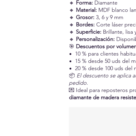
🔸
Forma:
Diamante
🔸
Material:
MDF blanco la
🔸
Grosor:
3, 6 y 9 mm
🔸
Bordes:
Corte láser prec
🔸
Superficie:
Brillante, lis
🔸
Personalización:
Disponi
🎯
Descuentos por volume
10 % para clientes habitu
15 % desde 50 uds del 
20 % desde 100 uds del
📦
El descuento se aplica a
pedido.
💌 Ideal para reposteros p
diamante de madera resiste