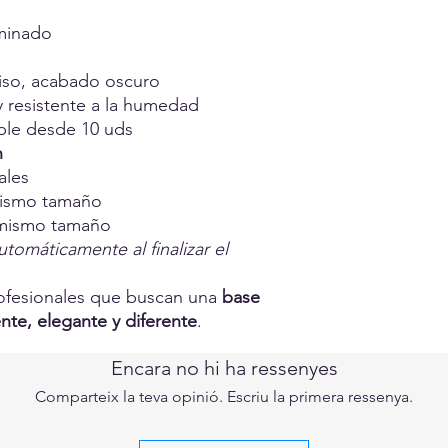
minado
iso, acabado oscuro
a y resistente a la humedad
ble desde 10 uds
n
ales
mismo tamaño
 mismo tamaño
utomáticamente al finalizar el
rofesionales que buscan una
base
nte, elegante y diferente
.
Encara no hi ha ressenyes
Comparteix la teva opinió. Escriu la primera ressenya.