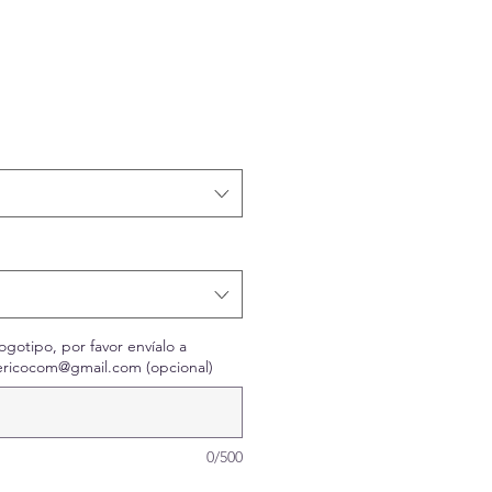
ta
ogotipo, por favor envíalo a
ericocom@gmail.com (opcional)
0/500