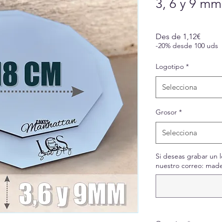
3, 6 y 9 mm
Preu
Des de
1,12€
d'ofer
-20% desde 100 uds
Logotipo
*
Selecciona
Grosor
*
Selecciona
Si deseas grabar un l
nuestro correo: mad