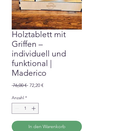
Holztablett mit
Griffen –
individuell und
funktional |
Maderico
Standardpreis
Sale-
 76,00 € 
72,20 €
Preis
Anzahl
*
In den Warenkorb