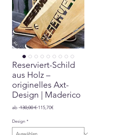
Reserviert-Schild
aus Holz –
originelles Axt-
Design | Maderico
Standardpreis
Sale-
ab
 130,00 € 
115,70€
Preis
Design
*