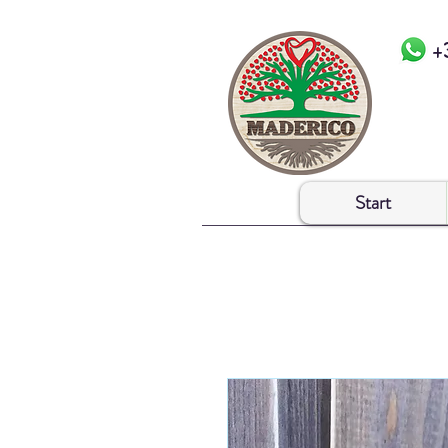
+
Start