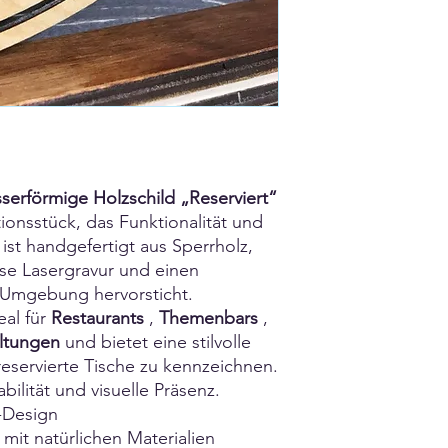
erförmige Holzschild „Reserviert“
tionsstück, das Funktionalität und
 ist handgefertigt aus Sperrholz,
ise Lasergravur und einen
er Umgebung hervorsticht.
eal für
Restaurants
,
Themenbars
,
altungen
und bietet eine stilvolle
 reservierte Tische zu kennzeichnen.
bilität und visuelle Präsenz.
-Design
mit natürlichen Materialien