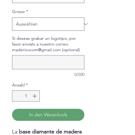
Grosor
*
Si deseas grabar un logotipo, por
favor envíalo a nuestro correo:
madericocom@gmail.com (optional)
0/500
Anzahl
*
In den Warenkorb
La
base diamante de madera