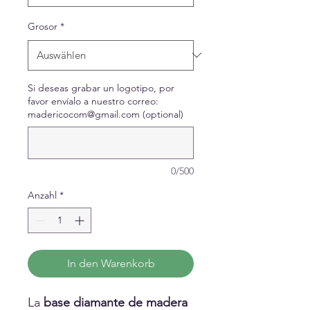
Grosor
*
Si deseas grabar un logotipo, por
favor envíalo a nuestro correo:
madericocom@gmail.com (optional)
0/500
Anzahl
*
In den Warenkorb
La
base diamante de madera