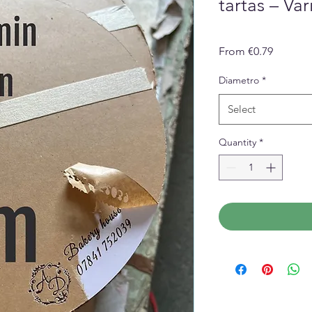
tartas – Va
Sale
From
€0.79
Price
Diametro
*
Select
Quantity
*