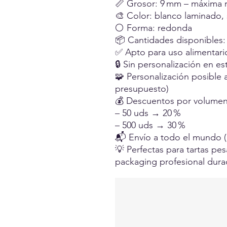
📏 Grosor: 9 mm – máxima r
🎨 Color: blanco laminado, s
⚪ Forma: redonda
📦 Cantidades disponibles:
✅ Apto para uso alimentari
🔒 Sin personalización en e
🧩 Personalización posible a
presupuesto)
💰 Descuentos por volumen
– 50 uds → 20 %
– 500 uds → 30 %
📬 Envío a todo el mundo (
💡 Perfectas para tartas pe
packaging profesional dura