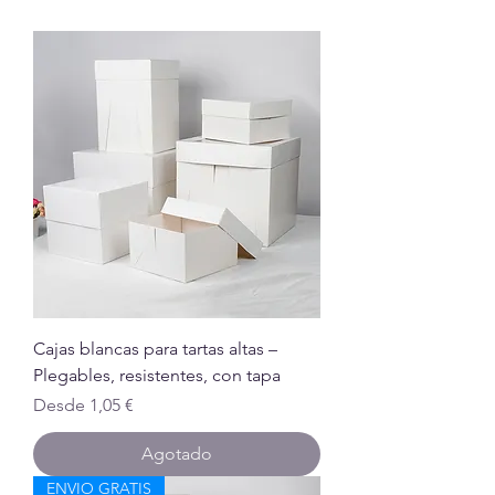
Cajas blancas para tartas altas –
Plegables, resistentes, con tapa
Precio de oferta
Desde
1,05 €
Agotado
ENVIO GRATIS