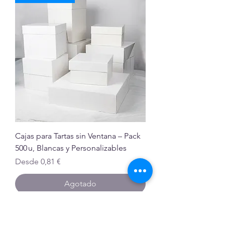
Cajas para Tartas sin Ventana – Pack
500 u, Blancas y Personalizables
Precio de oferta
Desde
0,81 €
Agotado
ENVIO GRATIS