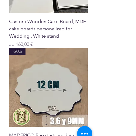
Custom Wooden Cake Board, MDF
cake boards personalized for
Wedding , White stand
Sale-Preis
ab
160,00 €
-20%
MADERICO Base tarta madera