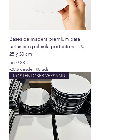
Bases de madera premium para
tartas con película protectora – 20,
25 y 30 cm
Sale-Preis
ab
0,88 €
-20% desde 100 uds
KOSTENLOSER VERSAND