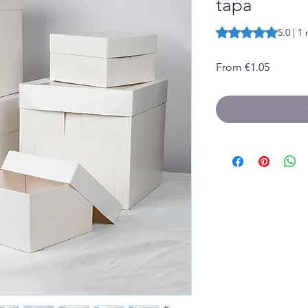
tapa
Rating is 5.0 out o
5.0 | 1
Sale
From
€1.05
Price