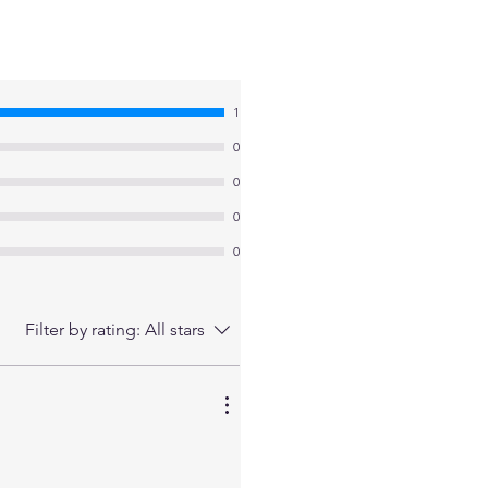
1
0
0
0
0
Filter by rating:
All stars