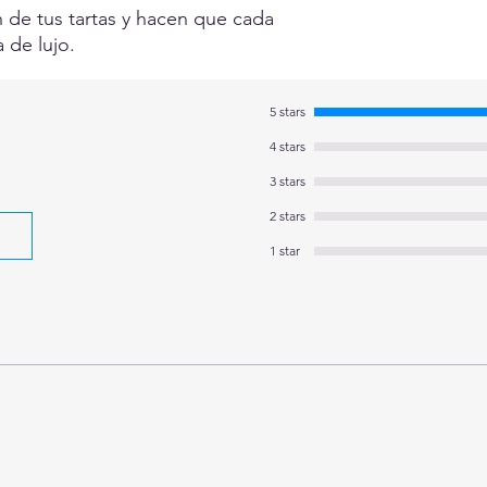
n de tus tartas y hacen que cada
 de lujo.
5 stars
4 stars
3 stars
2 stars
1 star