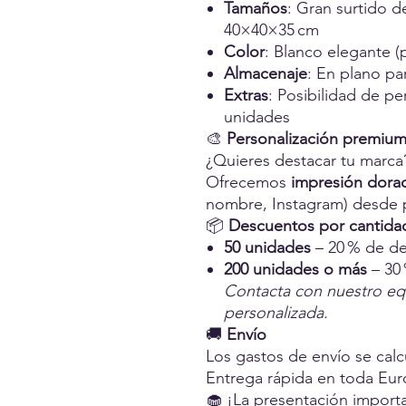
Tamaños
: Gran surtido 
40×40×35 cm
Color
: Blanco elegante (
Almacenaje
: En plano pa
Extras
: Posibilidad de p
unidades
🎨
Personalización premium
¿Quieres destacar tu marca
Ofrecemos
impresión dora
nombre, Instagram) desde
📦
Descuentos por cantida
50 unidades
– 20 % de d
200 unidades o más
– 30
Contacta con nuestro equ
personalizada.
🚚
Envío
Los gastos de envío se calc
Entrega rápida en toda Eur
🧁 ¡La presentación import