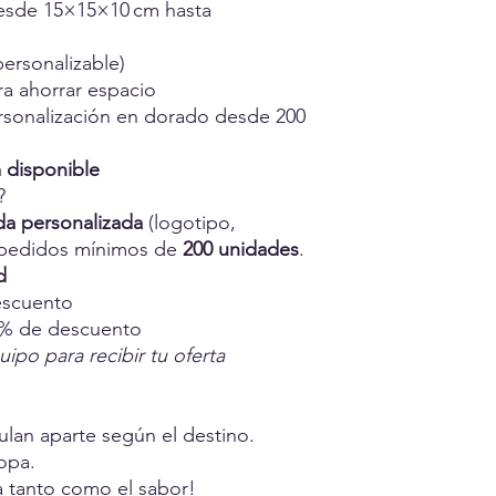
desde 15×15×10 cm hasta
personalizable)
ra ahorrar espacio
ersonalización en dorado desde 200
 disponible
?
da personalizada
(logotipo,
 pedidos mínimos de
200 unidades
.
d
escuento
 % de descuento
ipo para recibir tu oferta
ulan aparte según el destino.
opa.
a tanto como el sabor!