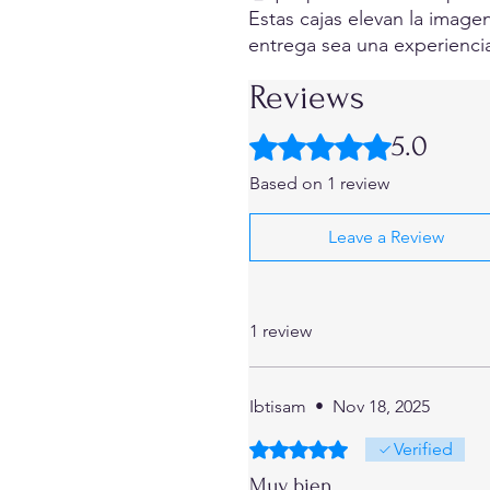
Estas cajas elevan la image
entrega sea una experiencia
Reviews
5.0
Rated 5 out of 5 stars.
Based on 1 review
Leave a Review
1 review
Ibtisam
•
Nov 18, 2025
Rated 5 out of 5 stars.
Verified
Muy bien