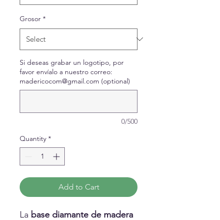
Grosor
*
Si deseas grabar un logotipo, por
favor envíalo a nuestro correo:
madericocom@gmail.com (optional)
0/500
Quantity
*
Add to Cart
La
base diamante de madera