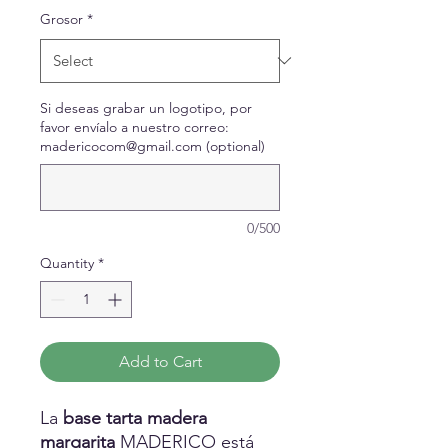
Grosor
*
Si deseas grabar un logotipo, por
favor envíalo a nuestro correo:
madericocom@gmail.com (optional)
0/500
Quantity
*
Add to Cart
La
base tarta madera
margarita
MADERICO está