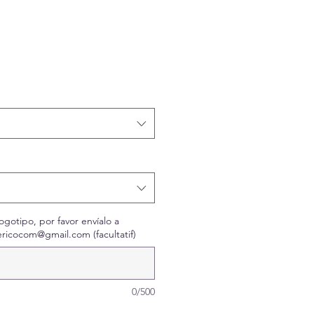
x
omotionnel
ogotipo, por favor envíalo a
ricocom@gmail.com (facultatif)
0/500