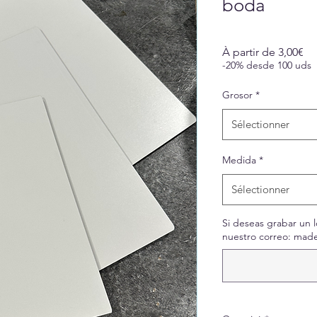
boda
Pri
À partir de
3,00€
pr
-20% desde 100 uds
Grosor
*
Sélectionner
Medida
*
Sélectionner
Si deseas grabar un l
nuestro correo: made