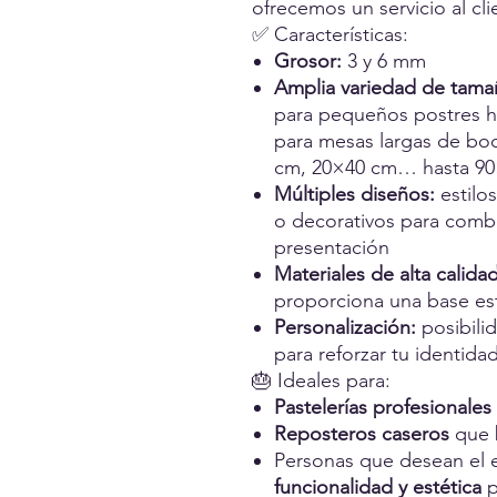
ofrecemos un servicio al cli
✅ Características:
Grosor:
3 y 6 mm
Amplia variedad de tama
para pequeños postres h
para mesas largas de bod
cm, 20×40 cm… hasta 90
Múltiples diseños:
estilo
o decorativos para combi
presentación
Materiales de alta calidad
proporciona una base est
Personalización:
posibili
para reforzar tu identida
🎂 Ideales para:
Pastelerías profesionales
Reposteros caseros
que 
Personas que desean el e
funcionalidad y estética
p