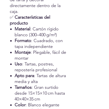
directamente dentro de la
caja.
✅
Características del
producto
Material
: Cartón rígido
blanco (300–400 g/m²)
Formato
: Cuadrado, con
tapa independiente
Montaje
: Plegable, fácil de
montar
Uso
: Tartas, postres,
repostería profesional
Apto para
: Tartas de altura
media y alta
Tamaños
: Gran surtido
desde 15×15×10 cm hasta
40×40×35 cm
Color
: Blanco elegante