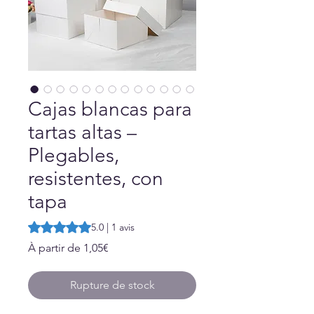
Cajas blancas para
tartas altas –
Plegables,
resistentes, con
tapa
La note est de 5.0 sur cinq étoiles selon 1 avis
5.0 | 1 avis
Prix
À partir de
1,05€
promotionnel
Rupture de stock