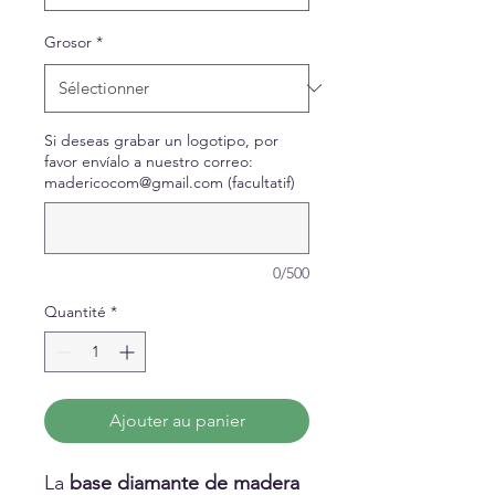
Grosor
*
Si deseas grabar un logotipo, por
favor envíalo a nuestro correo:
madericocom@gmail.com (facultatif)
0/500
Quantité
*
Ajouter au panier
La
base diamante de madera