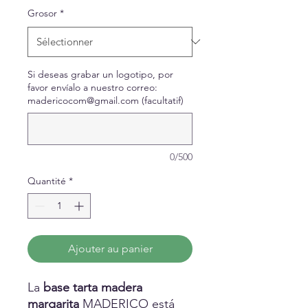
Grosor
*
Si deseas grabar un logotipo, por
favor envíalo a nuestro correo:
madericocom@gmail.com (facultatif)
0/500
Quantité
*
Ajouter au panier
La
base tarta madera
margarita
MADERICO está