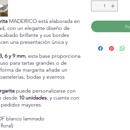
rita
MADERICO está elaborada en
Aj
ad, con un elegante diseño de
acabado brillante y sus bordes
ecen una presentación única y
3, 6 y 9 mm
, esta base proporciona
cluso para tartas grandes o de
n forma de margarita añade un
 pastelerías, bodas y eventos
rgarita
puede personalizarse con
do desde
10 unidades
, y cuenta con
a pedidos mayores.
DF blanco laminado
loral)