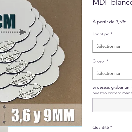
MDF blanco
Pri
À partir de
3,59€
pr
Logotipo
*
Sélectionner
Grosor
*
Sélectionner
Si deseas grabar un l
nuestro correo: made
Quantité
*