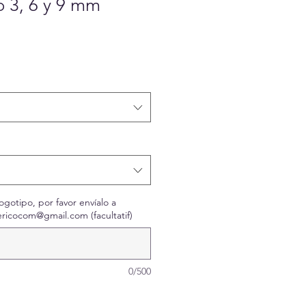
 3, 6 y 9 mm
x
omotionnel
ogotipo, por favor envíalo a
ricocom@gmail.com (facultatif)
0/500